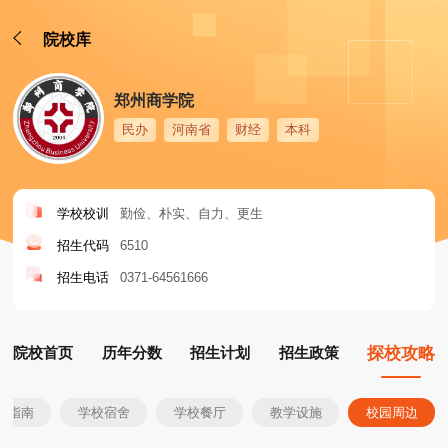
院校库
郑州商学院
民办
河南省
财经
本科
学校校训
勤俭、朴实、自力、更生
招生代码
6510
招生电话
0371-64561666
院校首页
历年分数
招生计划
招生政策
探校攻略
生指南
学校宿舍
学校餐厅
教学设施
校园周边